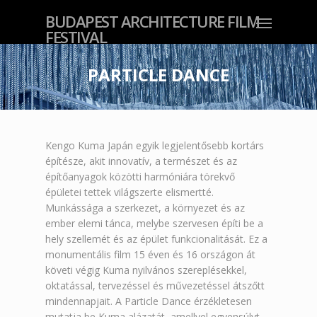
BUDAPEST ARCHITECTURE FILM
FESTIVAL
PARTICLE DANCE
Kengo Kuma Japán egyik legjelentősebb kortárs
építésze, akit innovatív, a természet és az
építőanyagok közötti harmóniára törekvő
épületei tettek világszerte elismertté.
Munkássága a szerkezet, a környezet és az
ember elemi tánca, melybe szervesen építi be a
hely szellemét és az épület funkcionalitását. Ez a
monumentális film 15 éven és 16 országon át
követi végig Kuma nyilvános szereplésekkel,
oktatással, tervezéssel és művezetéssel átszőtt
mindennapjait. A Particle Dance érzékletesen
mutatja be Kuma alázatát, amellyel egyensúlyt