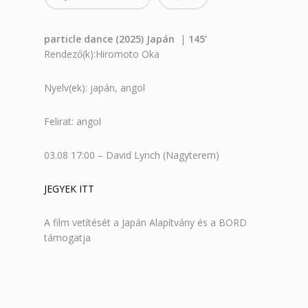
particle dance (2025) Japán
|
145’
Rendező(k):Hiromoto Oka
Nyelv(ek): japán, angol
Felirat: angol
03.08 17:00 – David Lynch (Nagyterem)
JEGYEK ITT
A film vetítését a Japán Alapítvány és a BORD
támogatja