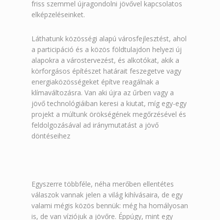
friss szemmel újragondolni jövővel kapcsolatos
elképzeléseinket.
Láthatunk közösségi alapú városfejlesztést, ahol
a participáció és a közös földtulajdon helyezi új
alapokra a várostervezést, és alkotókat, akik a
körforgásos építészet határait feszegetve vagy
energiaközösségeket építve reagálnak a
klímaváltozásra. Van aki újra az űrben vagy a
jövő technológiáiban keresi a kiutat, míg egy-egy
projekt a múltunk örökségének megőrzésével és
feldolgozásával ad iránymutatást a jövő
döntéseihez
Egyszerre többféle, néha merőben ellentétes
válaszok vannak jelen a világ kihívásaira, de egy
valami mégis közös bennük: még ha homályosan
is, de van víziójuk a jövőre. Éppúgy, mint egy