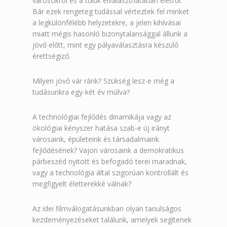
városokról és a tőlük elválaszthatatlan életről.
Bár ezek rengeteg tudással vérteztek fel minket
a legkülönfélébb helyzetekre, a jelen kihívásai
miatt mégis hasonló bizonytalansággal állunk a
jövő előtt, mint egy pályaválasztásra készülő
érettségiző.
Milyen jövő vár ránk? Szükség lesz-e még a
tudásunkra egy-két év múlva?
A technológiai fejlődés dinamikája vagy az
ökológiai kényszer hatása szab-e új irányt
városaink, épületeink és társadalmaink
fejlődésének?
Vajon városaink a demokratikus
párbeszéd nyitott és befogadó terei maradnak,
vagy a technológia által szigorúan kontrollált és
megfigyelt életterekké válnak?
Az idei filmválogatásunkban olyan tanulságos
kezdeményezéseket találunk, amelyek segítenek