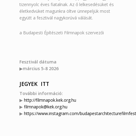
tizennyolc éves fiatalnak. Az ő lelkesedésüket és
életkedvüket magunkra öltve ünnepeljük most
együtt a fesztivál nagykorúvá válását.
a Budapesti Építészeti Filmnapok szervezői
Fesztivál dátuma
▶︎
március
5-8 2026
JEGYEK ITT
További információ:
▶︎
http://filmnapok.kek.org.hu
▶︎
filmnapok@kek.org.hu
▶︎
https://www.instagram.com/budapestarchitecturefilmfest