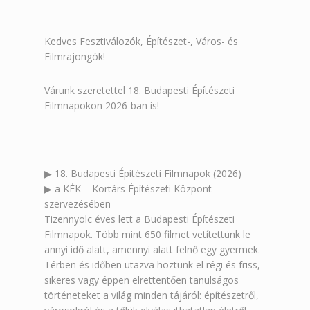
Kedves Fesztiválozók, Építészet-, Város- és
Filmrajongók!
Várunk szeretettel 18. Budapesti Építészeti
Filmnapokon 2026-ban is!
▶︎ 18. Budapesti Építészeti Filmnapok (2026)
▶︎ a KÉK – Kortárs Építészeti Központ
szervezésében
Tizennyolc éves lett a Budapesti Építészeti
Filmnapok. Több mint 650 filmet vetítettünk le
annyi idő alatt, amennyi alatt felnő egy gyermek.
Térben és időben utazva hoztunk el régi és friss,
sikeres vagy éppen elrettentően tanulságos
történeteket a világ minden tájáról: építészetről,