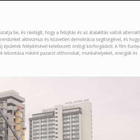
ja be, és rávilágít, hogy a felújítás és az átalakítás valódi alternatí
krendünket aktivizmus és közvetlen demokrácia segítségével, és hog
j épületek felépítésével keletkezett ördögi körforgásból. A film Európ
tek lebontása miként pazarol otthonokat, munkahelyeket, energiát és