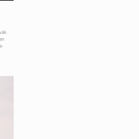
vák.
yan
a-