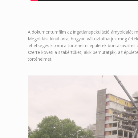
A dokumentumfilm az ingatlanspekuláció árnyoldalát mutat
Megoldást kínál arra, hogyan változtathatjuk meg érté
lehetséges kitörni a történelmi épületek bontásával és ú
szerte követi a szakértőket, akik bemutatják, az épüle
történelmet.