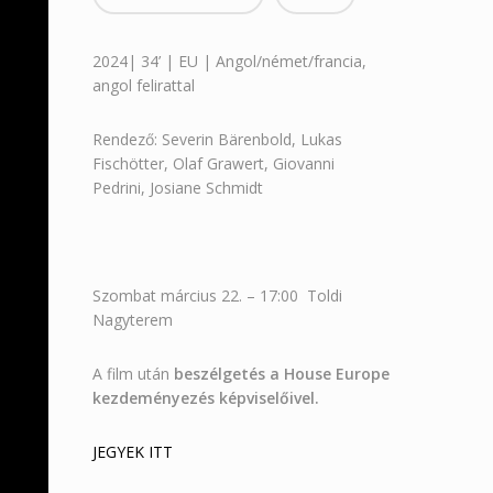
2024| 34’ | EU | Angol/német/francia,
angol felirattal
Rendező: Severin Bärenbold, Lukas
Fischötter, Olaf Grawert, Giovanni
Pedrini, Josiane Schmidt
Szombat március 22. – 17:00 Toldi
Nagyterem
A film után
beszélgetés a House Europe
kezdeményezés képviselőivel.
JEGYEK ITT