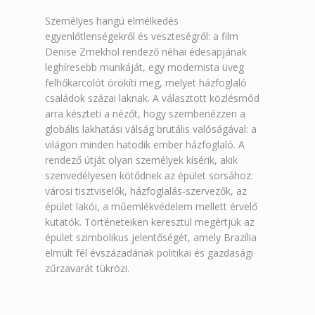
Személyes hangú elmélkedés
egyenlőtlenségekről és veszteségről: a film
Denise Zmekhol rendező néhai édesapjának
leghíresebb munkáját, egy modernista üveg
felhőkarcolót örökíti meg, melyet házfoglaló
családok százai laknak. A választott közlésmód
arra készteti a nézőt, hogy szembenézzen a
globális lakhatási válság brutális valóságával: a
világon minden hatodik ember házfoglaló. A
rendező útját olyan személyek kísérik, akik
szenvedélyesen kötődnek az épület sorsához:
városi tisztviselők, házfoglalás-szervezők, az
épület lakói, a műemlékvédelem mellett érvelő
kutatók. Történeteiken keresztül megértjük az
épület szimbolikus jelentőségét, amely Brazília
elmúlt fél évszázadának politikai és gazdasági
zűrzavarát tükrözi.