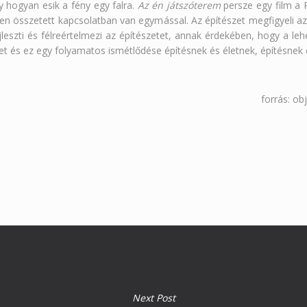
y hogyan esik a fény egy falra.
Az én játszóterem
persze egy film a 
en összetett kapcsolatban van egymással. Az építészet megfigyeli az 
leszti és félreértelmezi az építészetet, annak érdekében, hogy a leh
et és ez egy folyamatos ismétlődése építésnek és életnek, építésnek 
forrás: ob
Next Post