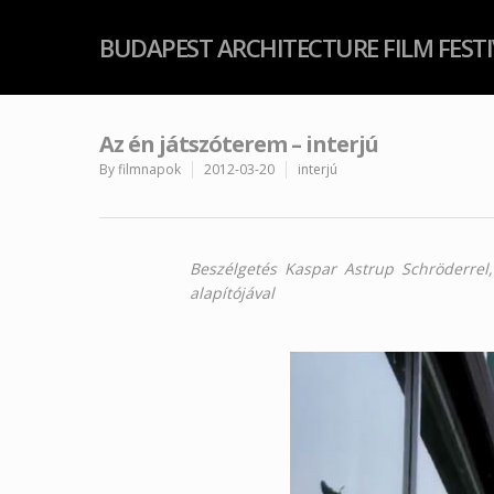
BUDAPEST ARCHITECTURE FILM FEST
Az én játszóterem – interjú
By
filmnapok
2012-03-20
interjú
Beszélgetés Kaspar Astrup Schröderrel
alapítójával