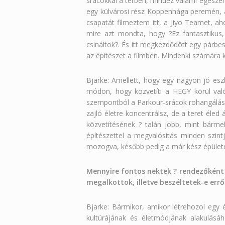
srácokkal a térben, mindez valami egészen
egy külvárosi rész Koppenhága peremén, ah
csapatát filmeztem itt, a Jiyo Teamet, aho
mire azt mondta, hogy ?Ez fantasztikus,
csináltok?. És itt megkezdődött egy párbe
az építészet a filmben. Mindenki számára ki
Bjarke: Amellett, hogy egy nagyon jó esz
módon, hogy közvetíti a HEGY körül való
szempontból a Parkour-srácok rohangálása 
zajló életre koncentrálsz, de a teret éled
közvetítésének ? talán jobb, mint bárme
építészettel a megvalósítás minden szintj
mozogva, később pedig a már kész épülete
Mennyire fontos nektek ? rendezőként é
megalkottok, illetve beszéltetek-e err
Bjarke: Bármikor, amikor létrehozol egy é
kultúrájának és életmódjának alakulásá