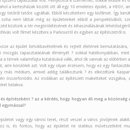
 újszerű tapasztalat volt. Felnyitotta a szememet, sokkal élőbbé és
ol a kertesházak között ott áll egy 10 emeletes épület, a HEGY, am
gy tetőről tetőre ugráltak. Ebből készítettem egy kisfilmet. Így ker
 soha nem láttuk még az épületeinket ebből a perspektívából, sz
széd köztünk a tér megörökítésének és kihasználásának lehetőségéről,
hívás volt filmet készíteni a Parkourról és egyben az építészetről is.
köze az épület birtokbavételének és rejtett életének bemutatására,
 mozgás tapasztalatának élményét ? sokkal hatékonyabban, mint b
a térnek valamifajta kutatásává válik, ahol ők vannak az előtérben a
 át, ami körülöleli azt. Volt egy olyan érzésem, hogy ez egy fantaszti
ly más médium, amivel addig találkoztunk ? és elkezdtünk Kaspar
én összefonódni. Az irodában az építészeti maketteket vizsgálva, az
ket belakva.
s építészként ? az a kérdés, hogy hogyan éli meg a közönség a 
ől egymással?
pületet vagy egy városi teret, részt veszel a város jövőjének alakít
hoz is, és fontos, hogy az épületet ne statikus művészetként mu