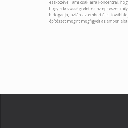
eszközével, ami csak arra koncentrál, hog
hogy a közösségi élet és az építészet mily
befogadja, aztán az emberi élet továbbfej
építészet megint megfigyeli az emberi élet