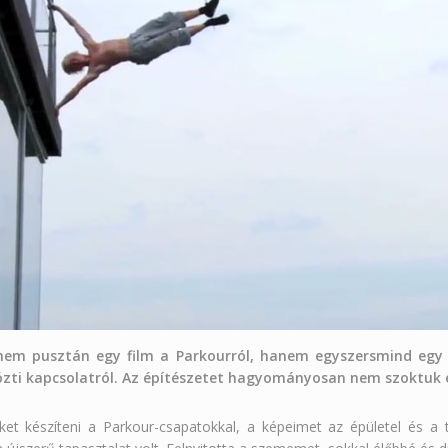
nem pusztán egy film a Parkourról, hanem egyszersmind egy fi
özti kapcsolatról. Az építészetet hagyományosan nem szoktuk eb
ket készíteni a Parkour-csapatokkal, a képeimet az épületel és a