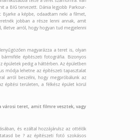
 dinamikusabbá tette a teret számomra. Van
it a BIG tervezett. Dánia legjobb Parkour-
ült Bjarke a képbe, odaadtam neki a filmet,
eretnék jobban a része lenni annak, amit
 illetve arról, hogy hogyan tud megjelenni
 lenyűgözően magyarázza a teret is, olyan
ármiféle építészeti fotográfia. Bizonyos
z épületek pedig a háttérben. Az épületben
kus módja lehetne az építészeti tapasztalat
ral arról beszélni, hogy megpróbálunk az
 építési területen, a félkész épület körül
városi teret, amit filmre vesztek, vagy
ásában, és ezáltal hozzájárulsz az ottélők
tatasd be ? az építészeti fotó szokásos