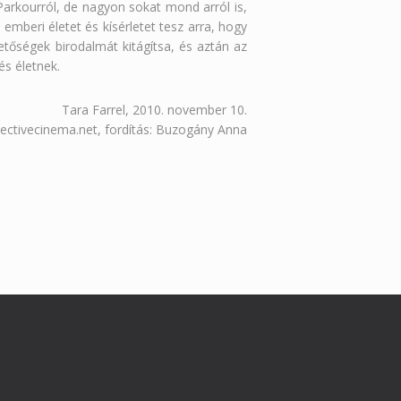
Parkourról, de nagyon sokat mond arról is,
emberi életet és kísérletet tesz arra, hogy
etőségek birodalmát kitágítsa, és aztán az
és életnek.
Tara Farrel, 2010. november 10.
jectivecinema.net, fordítás: Buzogány Anna