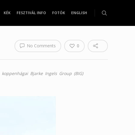
KÉK
FESZTIVÁL INFO
FOTÓK
ENGLISH
No Comments
0
a koppenhágai Bjarke Ingels Group (BIG)